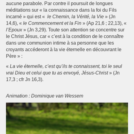
aucune parabole. Par contre il poursuit de longues
méditations sur « la connaissance dans la foi du Fils
incarné » qui est «
le Chemin, la Vérité, la Vie
» (Jn
14,6), «
le Commencement et la Fin
» (Ap 21,6 ; 22,13), «
l’Epoux
» (Jn 3,29). Toute son attention se concentre sur
le Christ Jésus, car « c’est à la condition de le connaître
dans une communion intime à sa personne que les
croyants accéderont à la vie éternelle en découvrant le
Père » :
«
La vie éternelle, c’est qu’ils te connaissent, toi le seul
vrai Dieu et celui que tu as envoyé, Jésus-Christ
» (Jn
17,3 ; cfr Jn 16,3).
Animation : Dominique van Wessem