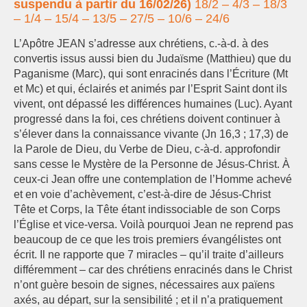
suspendu à partir du 16/02/26)
18/2 – 4/3 – 18/3
– 1/4 – 15/4 – 13/5 – 27/5 – 10/6 – 24/6
L’Apôtre JEAN s’adresse aux chrétiens, c.-à-d. à des
convertis issus aussi bien du Judaïsme (Matthieu) que du
Paganisme (Marc), qui sont enracinés dans l’Écriture (Mt
et Mc) et qui, éclairés et animés par l’Esprit Saint dont ils
vivent, ont dépassé les différences humaines (Luc). Ayant
progressé dans la foi, ces chrétiens doivent continuer à
s’élever dans la connaissance vivante (Jn 16,3 ; 17,3) de
la Parole de Dieu, du Verbe de Dieu, c-à-d. approfondir
sans cesse le Mystère de la Personne de Jésus-Christ. À
ceux-ci Jean offre une contemplation de l’Homme achevé
et en voie d’achèvement, c’est-à-dire de Jésus-Christ
Tête et Corps, la Tête étant indissociable de son Corps
l’Église et vice-versa. Voilà pourquoi Jean ne reprend pas
beaucoup de ce que les trois premiers évangélistes ont
écrit. Il ne rapporte que 7 miracles – qu’il traite d’ailleurs
différemment – car des chrétiens enracinés dans le Christ
n’ont guère besoin de signes, nécessaires aux païens
axés, au départ, sur la sensibilité ; et il n’a pratiquement